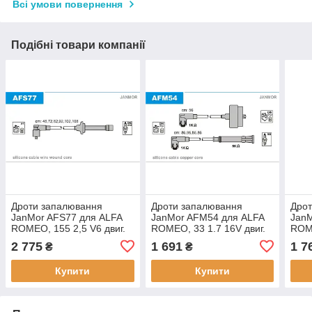
Всі умови повернення
Подібні товари компанії
Дроти запалювання
Дроти запалювання
Дро
JanMor AFS77 для ALFA
JanMor AFM54 для ALFA
Jan
ROMEO, 155 2,5 V6 двиг.
ROMEO, 33 1.7 16V двиг.
ROME
AR 67301, AR 67302, AR
AR 30747, AR 30746
3058
2 775
1 691
1 7
₴
₴
67303, FIAT, CROMA 2,5
1,5 
V6 двиг. 834 G. 000,
30751
Купити
Купити