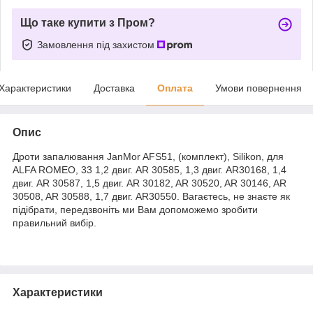
Що таке купити з Пром?
Замовлення під захистом
Характеристики
Доставка
Оплата
Умови повернення
Опис
Дроти запалювання JanMor AFS51, (комплект), Silikon, для
ALFA ROMEO, 33 1,2 двиг. AR 30585, 1,3 двиг. AR30168, 1,4
двиг. AR 30587, 1,5 двиг. AR 30182, AR 30520, AR 30146, AR
30508, AR 30588, 1,7 двиг. AR30550. Вагаєтесь, не знаєте як
підібрати, передзвоніть ми Вам допоможемо зробити
правильний вибір.
Характеристики