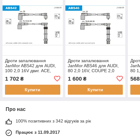
Дроти запалювання
Дроти запалювання
Дро
JanMor ABS42 для AUDI,
JanMor ABS46 для AUDI,
JanM
100 2,0 16V двиг. ACE,
80 2,0 16V, COUPE 2,0
80 1
COUPE 2,0 16V двиг. ACE
16V
JS, 
1 702
1 600
568
₴
₴
COUP
GT д
Купити
Купити
Про нас
100% позитивних з 342 відгуків за рік
Працює з 11.09.2017