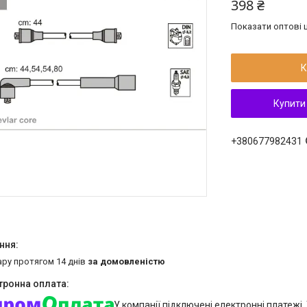
398 ₴
Показати оптові ц
К
Купити
+380677982431
ару протягом 14 днів
за домовленістю
У компанії підключені електронні платежі