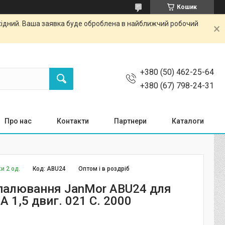
Кошик
ихідний. Ваша заявка буде оброблена в найближчий робочий
+380 (50) 462-25-64
+380 (67) 798-24-31
Про нас
Контакти
Партнери
Каталоги
и 2 од.
Код:
ABU24
Оптом і в роздріб
палювання JanMor ABU24 для
ZA 1,5 двиг. 021 C. 2000