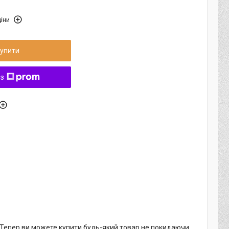
іни
упити
 з
. Тепер ви можете купити будь-який товар не покидаючи