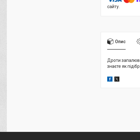
сайту.
Опис
Дроти запалюван
знаєте як піді