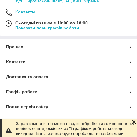
вул. Пирогівський шлях, 34 , Київ, Україна
Контакти
Сьогодні працює з 10:00 до 18:00
Показати весь графік роботи
Про нас
Контакти
Доставка та оплата
Графік роботи
Повна версія сайту
Сайт створено на маркетплейсі
Prom.ua
Зараз компанія не може швидко обробляти замовлення та
повідомлення, оскільки за її графіком роботи сьогодні
вихідний. Ваша заявка буде оброблена в найближчий
Політика конфіденційності