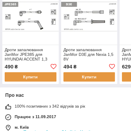
Дроти запалювання
Дроти запалювання
Дро
JanMor JPE385 для
JanMor D3E для Nexia 1,5
JanM
HYUNDAI ACCENT 1,3
8V
HYU
двиг. G4E-A, 1,5 двиг.
двиг
490
494
629
₴
₴
G4EB, S COUPE 1,5 I
G4EB
TURBO двиг. G4EK-TC
G4HD
Купити
Купити
1,3 д
Про нас
100% позитивних з 342 відгуків за рік
Працює з 11.09.2017
м. Київ