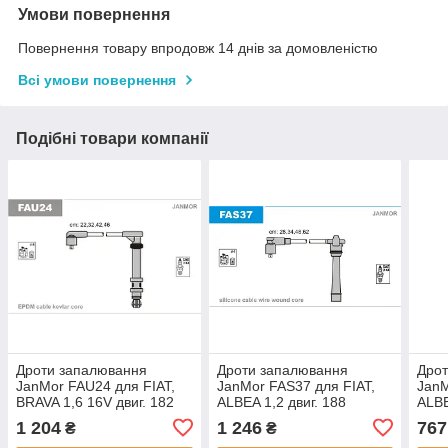
Умови повернення
Повернення товару впродовж 14 днів за домовленістю
Всі умови повернення
Подібні товари компанії
Дроти запалювання
Дроти запалювання
Дро
JanMor FAU24 для FIAT,
JanMor FAS37 для FIAT,
JanM
BRAVA 1,6 16V двиг. 182
ALBEA 1,2 двиг. 188
ALBE
A6.000, 182 A4.000,
A5.000, BRAVA, BRAVO,
A5.0
1 204
1 246
767
₴
₴
DOBLO 1,6 двиг. 182
1,2 16V 80 двиг. 182
1,2 