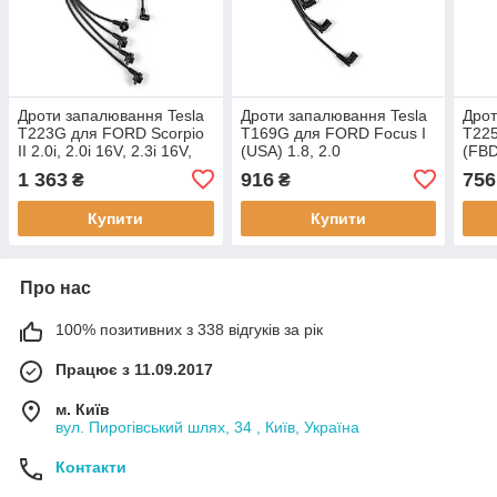
Дроти запалювання Tesla
Дроти запалювання Tesla
Дрот
T223G для FORD Scorpio
T169G для FORD Focus I
T225
II 2.0i, 2.0i 16V, 2.3i 16V,
(USA) 1.8, 2.0
(FBD
Transit Van 2.0
1 363
916
756
₴
₴
Купити
Купити
Про нас
100% позитивних з 338 відгуків за рік
Працює з 11.09.2017
м. Київ
вул. Пирогівський шлях, 34 , Київ, Україна
Контакти