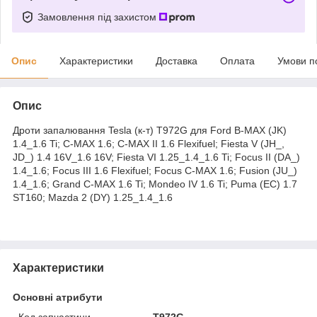
Замовлення під захистом
Опис
Характеристики
Доставка
Оплата
Умови п
Опис
Дроти запалювання Tesla (к-т) T972G для Ford B-MAX (JK)
1.4_1.6 Ti; C-MAX 1.6; C-MAX II 1.6 Flexifuel; Fiesta V (JH_,
JD_) 1.4 16V_1.6 16V; Fiesta VI 1.25_1.4_1.6 Ti; Focus II (DA_)
1.4_1.6; Focus III 1.6 Flexifuel; Focus C-MAX 1.6; Fusion (JU_)
1.4_1.6; Grand C-MAX 1.6 Ti; Mondeo IV 1.6 Ti; Puma (EC) 1.7
ST160; Mazda 2 (DY) 1.25_1.4_1.6
Характеристики
Основні атрибути
Код запчастини
T972G