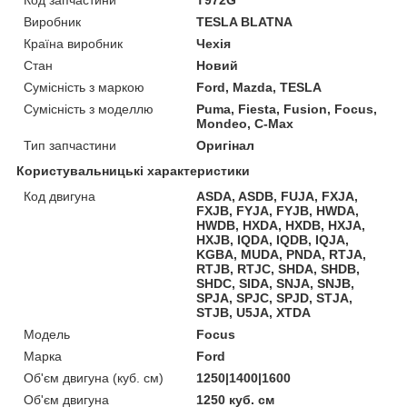
Виробник
TESLA BLATNA
Країна виробник
Чехія
Стан
Новий
Сумісність з маркою
Ford, Mazda, TESLA
Сумісність з моделлю
Puma, Fiesta, Fusion, Focus,
Mondeo, C-Max
Тип запчастини
Оригінал
Користувальницькі характеристики
Код двигуна
ASDA, ASDB, FUJA, FXJA,
FXJB, FYJA, FYJB, HWDA,
HWDB, HXDA, HXDB, HXJA,
HXJB, IQDA, IQDB, IQJA,
KGBA, MUDA, PNDA, RTJA,
RTJB, RTJC, SHDA, SHDB,
SHDC, SIDA, SNJA, SNJB,
SPJA, SPJC, SPJD, STJA,
STJB, U5JA, XTDA
Мoдель
Focus
Марка
Ford
Об'єм двигуна (куб. см)
1250|1400|1600
Об'єм двигуна
1250 куб. cм