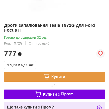
Дроти запалювання Tesla T972G для Ford
Focus II
Готово до відправки 32 од.
Код: T972G
Опт і роздріб
777
₴
769,23 ₴
від 5 шт.
Купити
або
Купити з
Що таке купити з Пром?