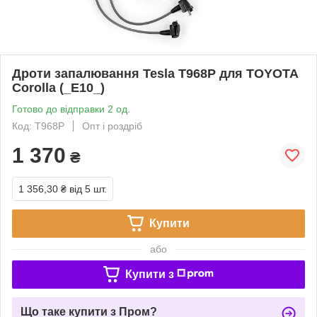
Дроти запалювання Tesla T968P для TOYOTA
Corolla (_E10_)
Готово до відправки 2 од.
Код: T968P
Опт і роздріб
1 370
₴
1 356,30 ₴
від 5 шт.
Купити
або
Купити з
Що таке купити з Пром?