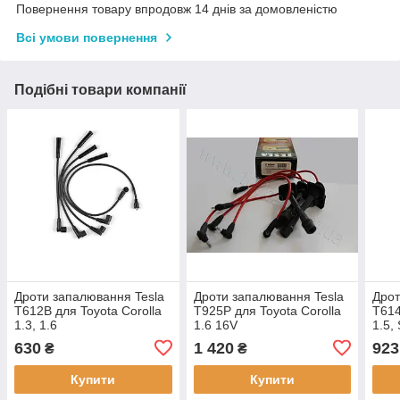
Повернення товару впродовж 14 днів за домовленістю
Всі умови повернення
Подібні товари компанії
Дроти запалювання Tesla
Дроти запалювання Tesla
Дрот
T612B для Toyota Corolla
T925P для Toyota Corolla
T614
1.3, 1.6
1.6 16V
1.5, 
630
1 420
923
₴
₴
Купити
Купити