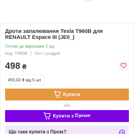
Дроти запалювання Tesla T960B для
RENAULT Espace III (JE0_)
Готово до відправки 2 од.
Код: T960B
Опт і роздріб
498
₴
493,02 ₴
від 5 шт.
Купити
або
Купити з
Що таке купити з Пром?