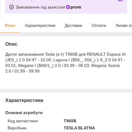
Замовлення під захистом
Опис
Характеристики
Доставка
Оплата
Умови п
Опис
Дроти запалювання Tesla (к-т) T960B для RENAULT Espace III
(JE0_) 2.0 04.97 - 10.00; Laguna I (B56_, 556_) 1.8_2.0 04.97 -
03.01; Megane I (BA0/1_) 2.0 i 03.99 - 08.03; Megane Scenic
2.0 i 01.99 - 09.99
Характеристики
Основні атрибути
Код запчастини
T960B
Виробник
TESLA BLATNA