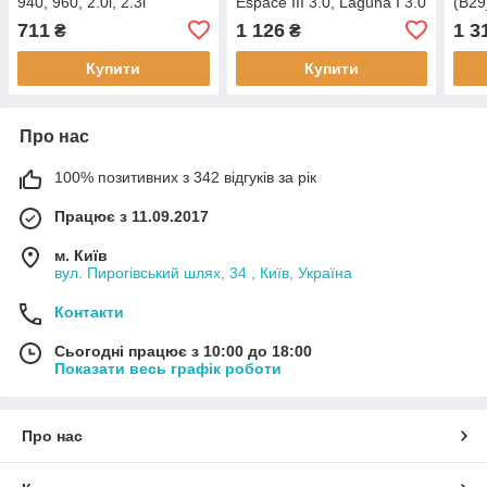
940, 960, 2.0i, 2.3i
Espace III 3.0, Laguna I 3.0
(B29
(J/S
711
1 126
1 3
₴
₴
Купити
Купити
Про нас
100% позитивних з 342 відгуків за рік
Працює з 11.09.2017
м. Київ
вул. Пирогівський шлях, 34 , Київ, Україна
Контакти
Сьогодні працює з 10:00 до 18:00
Показати весь графік роботи
Про нас