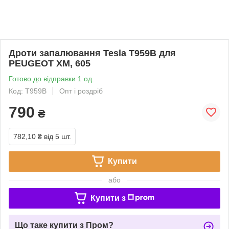
Дроти запалювання Tesla T959B для
PEUGEOT XM, 605
Готово до відправки 1 од.
Код: T959B
Опт і роздріб
790
₴
782,10 ₴
від 5 шт.
Купити
або
Купити з
Що таке купити з Пром?