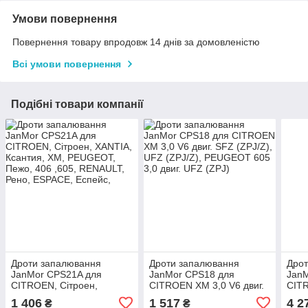
Умови повернення
Повернення товару впродовж 14 днів за домовленістю
Всі умови повернення
Подібні товари компанії
Дроти запалювання
Дроти запалювання
Дро
JanMor CPS21A для
JanMor CPS18 для
Jan
CITROEN, Сітроен,
CITROEN XM 3,0 V6 двиг.
CIT
XANTIA, Ксантия, XM,
SFZ (ZPJ/Z), UFZ (ZPJ/Z),
двиг
1 406
1 517
4 2
₴
₴
PEUGEOT, Пежо, 406
PEUGEOT 605 3,0 двиг.
(ZPJ