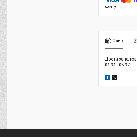
сайту.
Опис
Дроти запалюванн
01.94 - 05.97