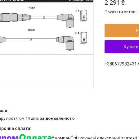
2 291 ₴
Показати оптові ц
К
Купити
+380677982431
ару протягом 14 днів
за домовленістю
У компанії підключені електронні платежі