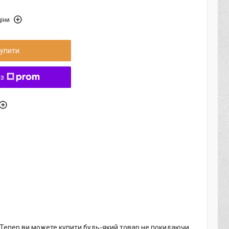
іни
упити
 з
. Тепер ви можете купити будь-який товар не покидаючи