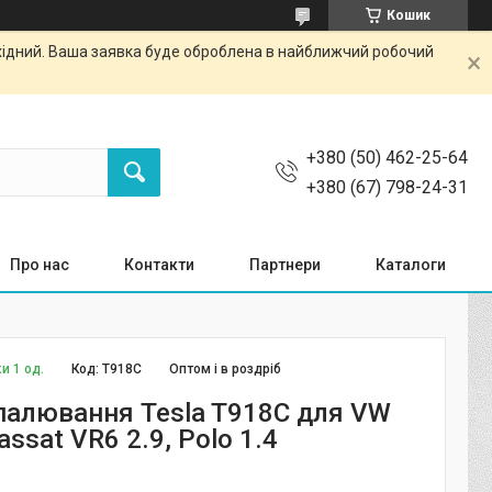
Кошик
ихідний. Ваша заявка буде оброблена в найближчий робочий
+380 (50) 462-25-64
+380 (67) 798-24-31
Про нас
Контакти
Партнери
Каталоги
и 1 од.
Код:
T918C
Оптом і в роздріб
палювання Tesla T918C для VW
assat VR6 2.9, Polo 1.4