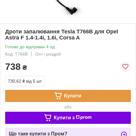
Дроти запалювання Tesla T766B для Opel
Astra F 1.4-1.4i, 1.6i, Corsa A
Готово до відправки 4 од.
Код: T766B
Опт і роздріб
738
₴
730,62 ₴
від 5 шт.
Купити
або
Купити з
Що таке купити з Пром?