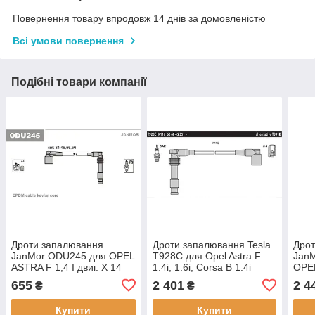
Повернення товару впродовж 14 днів за домовленістю
Всі умови повернення
Подібні товари компанії
Дроти запалювання
Дроти запалювання Tesla
Дро
JanMor ODU245 для OPEL
T928C для Opel Astra F
Jan
ASTRA F 1,4 I двиг. X 14
1.4i, 1.6i, Corsa B 1.4i
OPEL
XE, CORSA B 1,4 I 16V
14 X
655
2 401
2 4
₴
₴
двиг. X 14 XE, C 14 SEL,
двиг
1,6 GSI 16V двиг.
1,6 
Купити
Купити