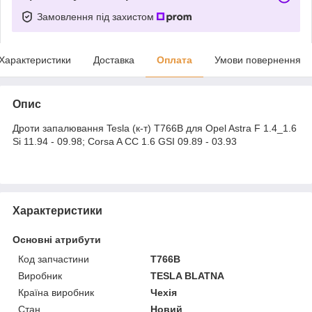
Замовлення під захистом
Характеристики
Доставка
Оплата
Умови повернення
Опис
Дроти запалювання Tesla (к-т) T766B для Opel Astra F 1.4_1.6
Si 11.94 - 09.98; Corsa A CC 1.6 GSI 09.89 - 03.93
Характеристики
Основні атрибути
Код запчастини
T766B
Виробник
TESLA BLATNA
Країна виробник
Чехія
Стан
Новий