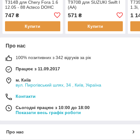
T314B для Chery Fora 1.6
T970B для SUZUKI Swift I
T735
12.05 - 88 Acteco DOHC
(AA)
1.3i,
16V
747
571
1 1
₴
₴
Купити
Купити
Про нас
100% позитивних з 342 відгуків за рік
Працює з 11.09.2017
м. Київ
вул. Пирогівський шлях, 34 , Київ, Україна
Контакти
Сьогодні працює з 10:00 до 18:00
Показати весь графік роботи
Про нас