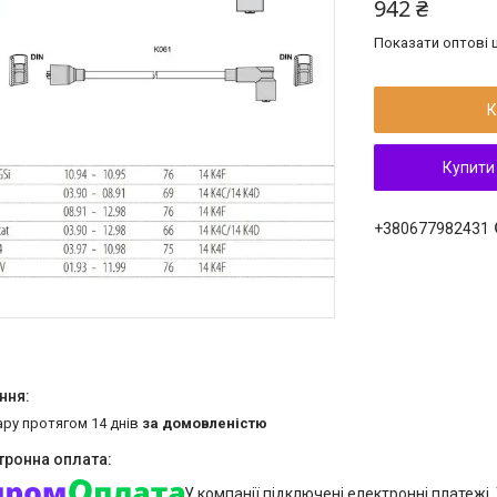
942 ₴
Показати оптові ц
К
Купити
+380677982431
ару протягом 14 днів
за домовленістю
У компанії підключені електронні платежі