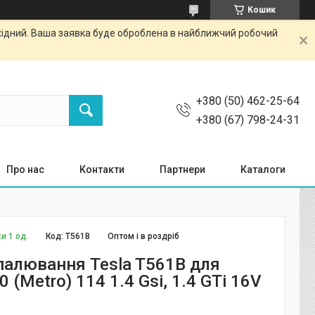
Кошик
ихідний. Ваша заявка буде оброблена в найближчий робочий
+380 (50) 462-25-64
+380 (67) 798-24-31
Про нас
Контакти
Партнери
Каталоги
и 1 од.
Код:
T561B
Оптом і в роздріб
палювання Tesla T561B для
 (Metro) 114 1.4 Gsi, 1.4 GTi 16V