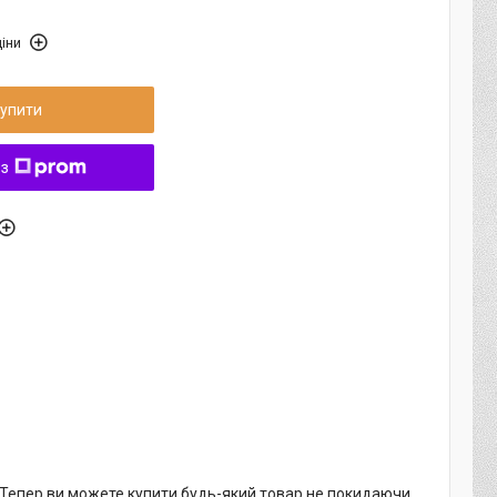
іни
упити
 з
. Тепер ви можете купити будь-який товар не покидаючи