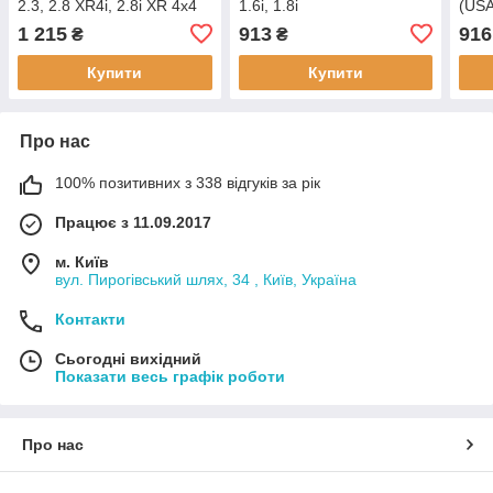
2.3, 2.8 XR4i, 2.8i XR 4x4
1.6i, 1.8i
(USA
1 215
913
916
₴
₴
Купити
Купити
Про нас
100% позитивних з 338 відгуків за рік
Працює з 11.09.2017
м. Київ
вул. Пирогівський шлях, 34 , Київ, Україна
Контакти
Сьогодні вихідний
Показати весь графік роботи
Про нас