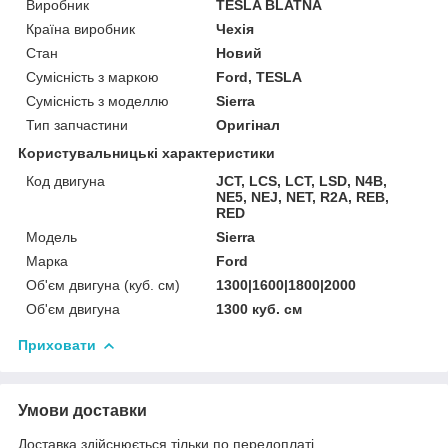
Виробник
TESLA BLATNA
Країна виробник
Чехія
Стан
Новий
Сумісність з маркою
Ford, TESLA
Сумісність з моделлю
Sierra
Тип запчастини
Оригінал
Користувальницькі характеристики
Код двигуна
JCT, LCS, LCT, LSD, N4B,
NE5, NEJ, NET, R2A, REB,
RED
Мoдель
Sierra
Марка
Ford
Об'єм двигуна (куб. см)
1300|1600|1800|2000
Об'єм двигуна
1300 куб. cм
Приховати
Умови доставки
Доставка здійснюється тільки по передоплаті.