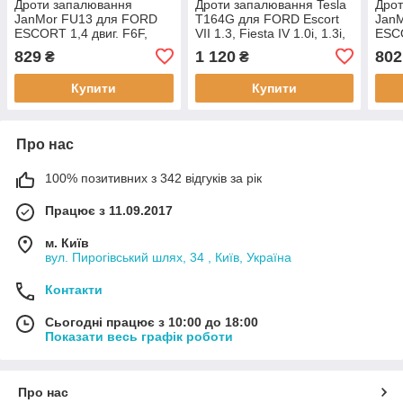
Дроти запалювання
Дроти запалювання Tesla
Дро
JanMor FU13 для FORD
T164G для FORD Escort
Jan
ESCORT 1,4 двиг. F6F,
VII 1.3, Fiesta IV 1.0i, 1.3i,
ESCO
F6G, F6B, F6D, FUC, FUA,
Mazda 121 III 1.3
FIEST
829
1 120
802
₴
₴
FUAA, FUH, 1,4 I двиг.
JJA,
F4B, 1,6 двиг. LUJ,
JJM,
Купити
Купити
Про нас
100% позитивних з 342 відгуків за рік
Працює з 11.09.2017
м. Київ
вул. Пирогівський шлях, 34 , Київ, Україна
Контакти
Сьогодні працює з 10:00 до 18:00
Показати весь графік роботи
Про нас