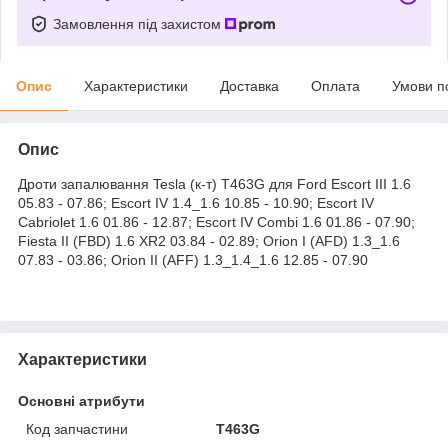
Замовлення під захистом
Опис
Характеристики
Доставка
Оплата
Умови п
Опис
Дроти запалювання Tesla (к-т) T463G для Ford Escort III 1.6
05.83 - 07.86; Escort IV 1.4_1.6 10.85 - 10.90; Escort IV
Cabriolet 1.6 01.86 - 12.87; Escort IV Combi 1.6 01.86 - 07.90;
Fiesta II (FBD) 1.6 XR2 03.84 - 02.89; Orion I (AFD) 1.3_1.6
07.83 - 03.86; Orion II (AFF) 1.3_1.4_1.6 12.85 - 07.90
Характеристики
Основні атрибути
Код запчастини
T463G