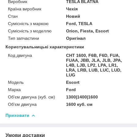
Виробник
TESLA BLATNA
Країна виробник
Чехія
Стан
Новий
Сумісність з маркою
Ford, TESLA
Сумісність з моделлю
Orion, Fiesta, Escort
Тип запчастини
Оригінал
Користувальницькі характеристики
Код двигуна
CHT 1600, F6B, F6D, FUA,
FUAA, JBB, JLA, JLB, JPA,
L4B, LJB, LP2, LPA, LR1,
LRA, LRB, LUB, LUC, LUD,
LUG
Мoдель
Escort
Марка
Ford
Об'єм двигуна (куб. см)
1300|1400|1600
Об'єм двигуна
1600 куб. cм
Приховати
Умови доставки