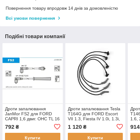
Повернення товару впродовж 14 днів за домовленістю
Всі умови повернення
Подібні товари компанії
Дроти запалювання
Дроти запалювання Tesla
Дрот
JanMor FS2 для FORD
T164G для FORD Escort
T146
CAPRI 1,6 двиг. OHC TL 16
VII 1.3, Fiesta IV 1.0i, 1.3i,
1.6, 
H, LE, CONSUL 2,0,
Mazda 121 III 1.3
792
1 120
914
₴
₴
CORTINA 1,6 GT двиг.
LCJ, ESCORT 1,3 двиг.
Купити
Купити
JPA,