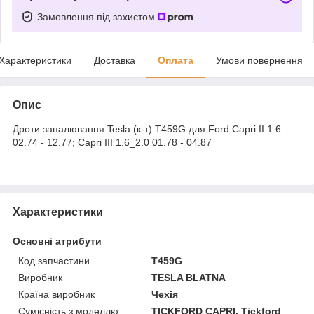
Замовлення під захистом
Характеристики
Доставка
Оплата
Умови повернення
Опис
Дроти запалювання Tesla (к-т) T459G для Ford Capri II 1.6
02.74 - 12.77; Capri III 1.6_2.0 01.78 - 04.87
Характеристики
Основні атрибути
Код запчастини
T459G
Виробник
TESLA BLATNA
Країна виробник
Чехія
Сумісність з моделлю
TICKFORD CAPRI, Tickford