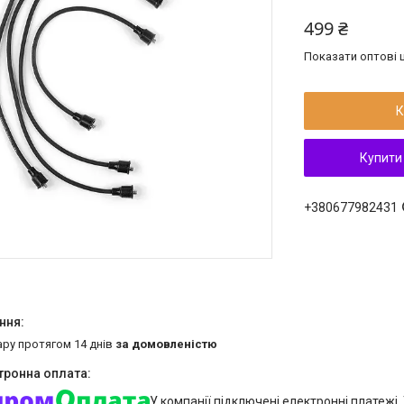
499 ₴
Показати оптові ц
К
Купити
+380677982431
ару протягом 14 днів
за домовленістю
У компанії підключені електронні платежі