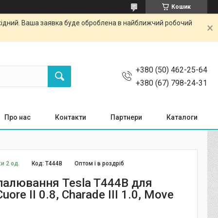
Кошик
ихідний. Ваша заявка буде оброблена в найближчий робочий
+380 (50) 462-25-64
+380 (67) 798-24-31
Про нас
Контакти
Партнери
Каталоги
и 2 од.
Код:
T444B
Оптом і в роздріб
палювання Tesla T444B для
uore II 0.8, Charade III 1.0, Move