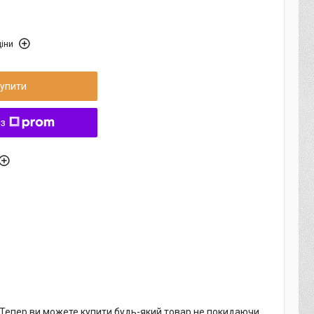
іни
упити
 з
. Тепер ви можете купити будь-який товар не покидаючи