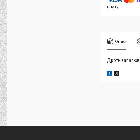
сайту.
Опис
Дроти запалюванн