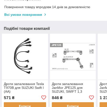
Повернення товару впродовж 14 днів за домовленістю
Всі умови повернення
Подібні товари компанії
Дроти запалювання Tesla
Дроти запалювання
Дро
T970B для SUZUKI Swift I
JanMor JPE125 для
JanM
(AA)
SUZUKI, SWIFT 1,3
SUZU
GTI/GXI двиг. G13B, 1,3
GTI/
571
846
1 2
₴
₴
двиг. G13A
двиг
Купити
Купити