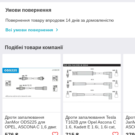
Умови повернення
Повернення товару впродовж 14 днів за домовленістю
Всі умови повернення
Подібні товари компанії
Дроти запалювання
Дроти запалювання Tesla
Дро
JanMor ODS225 для
T162B для Opel Ascona C
Jan
OPEL, ASCONA C 1,6 двиг.
1.6, Kadett E 1.6i, 1.6i cat,
ASCO
16 N, 1,6 S двиг. 16 SH,
1.6S
S, 1
576
715
279
₴
₴