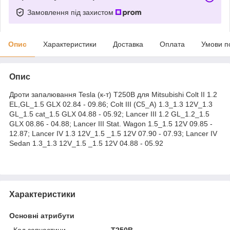
Замовлення під захистом
Опис
Характеристики
Доставка
Оплата
Умови п
Опис
Дроти запалювання Tesla (к-т) T250B для Mitsubishi Colt II 1.2
EL,GL_1.5 GLX 02.84 - 09.86; Colt III (C5_A) 1.3_1.3 12V_1.3
GL_1.5 cat_1.5 GLX 04.88 - 05.92; Lancer III 1.2 GL_1.2_1.5
GLX 08.86 - 04.88; Lancer III Stat. Wagon 1.5_1.5 12V 09.85 -
12.87; Lancer IV 1.3 12V_1.5 _1.5 12V 07.90 - 07.93; Lancer IV
Sedan 1.3_1.3 12V_1.5 _1.5 12V 04.88 - 05.92
Характеристики
Основні атрибути
Код запчастини
T250B