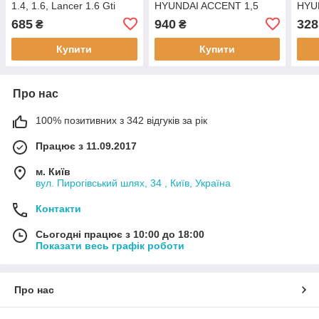
1.4, 1.6, Lancer 1.6 Gti
HYUNDAI ACCENT 1,5
HYU
двиг. G4DJ, MITSUBISHI,
двиг
685
940
328
₴
₴
COLT 1,2 EL.GL двиг.
MITS
4G16, 1,3 EL, GL двиг.
GLX 
Купити
Купити
G13B,
двиг
Про нас
100% позитивних з 342 відгуків за рік
Працює з 11.09.2017
м. Київ
вул. Пирогівський шлях, 34 , Київ, Україна
Контакти
Сьогодні працює з 10:00 до 18:00
Показати весь графік роботи
Про нас