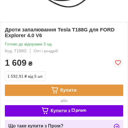
Дроти запалювання Tesla T188G для FORD
Explorer 4.0 V6
Готово до відправки 3 од.
Код: T188G
Опт і роздріб
1 609
₴
1 592,91 ₴
від 5 шт.
Купити
або
Купити з
Що таке купити з Пром?