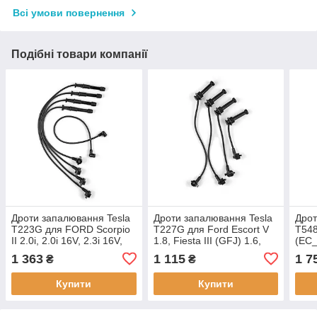
Всі умови повернення
Подібні товари компанії
Дроти запалювання Tesla
Дроти запалювання Tesla
Дрот
T223G для FORD Scorpio
T227G для Ford Escort V
T54
II 2.0i, 2.0i 16V, 2.3i 16V,
1.8, Fiesta III (GFJ) 1.6,
(EC_
Transit Van 2.0
1.8, Mondeo I (GBP) 1.6i
Mond
1 363
1 115
1 7
₴
₴
16V, 1.8i
Купити
Купити