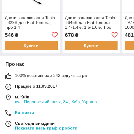
Дроти запалювання Tesla
Дроти запалювання Tesla
Дрот
T829B для Fiat Tempra,
T645B для Fiat Tempra
T977
Tipo 1.4
1.4-1.4ie, 1.6-1.6ie, Tipo
1000 
546
678
481
₴
₴
Купити
Купити
Про нас
100% позитивних з 342 відгуків за рік
Працює з 11.09.2017
м. Київ
вул. Пирогівський шлях, 34 , Київ, Україна
Контакти
Сьогодні вихідний
Показати весь графік роботи