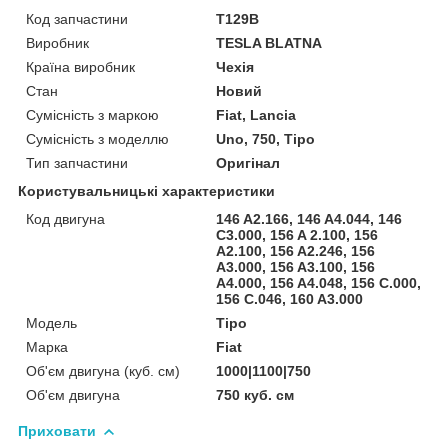
Код запчастини
T129B
Виробник
TESLA BLATNA
Країна виробник
Чехія
Стан
Новий
Сумісність з маркою
Fiat, Lancia
Сумісність з моделлю
Uno, 750, Tipo
Тип запчастини
Оригінал
Користувальницькі характеристики
Код двигуна
146 A2.166, 146 A4.044, 146
C3.000, 156 A 2.100, 156
A2.100, 156 A2.246, 156
A3.000, 156 A3.100, 156
A4.000, 156 A4.048, 156 C.000,
156 C.046, 160 A3.000
Мoдель
Tipo
Марка
Fiat
Об'єм двигуна (куб. см)
1000|1100|750
Об'єм двигуна
750 куб. cм
Приховати