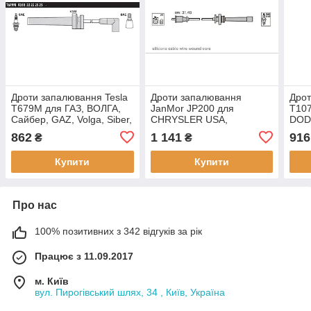
Дроти запалювання Tesla
Дроти запалювання
Дрот
T679M для ГАЗ, ВОЛГА,
JanMor JP200 для
T10
Сайбер, GAZ, Volga, Siber,
CHRYSLER USA,
DODG
2.4 16V двиг. Chrysler
SEBRING 2,4 SOHC,
16V,
862
1 141
916
₴
₴
DOHC
DODGE USA, STRATUS
2,4 SOHC, MITSUBISHI,
Купити
Купити
CARISMA 1,6 двиг. 4 G
Про нас
100% позитивних з 342 відгуків за рік
Працює з 11.09.2017
м. Київ
вул. Пирогівський шлях, 34 , Київ, Україна