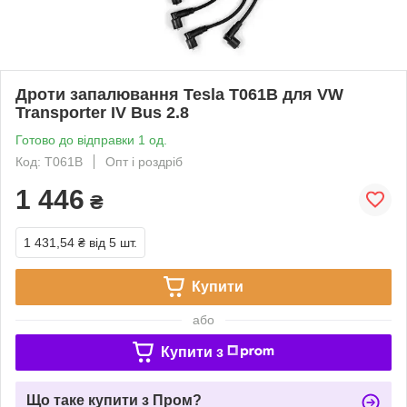
Дроти запалювання Tesla T061B для VW
Transporter IV Bus 2.8
Готово до відправки 1 од.
Код: T061B
Опт і роздріб
1 446
₴
1 431,54 ₴
від 5 шт.
Купити
або
Купити з
Що таке купити з Пром?