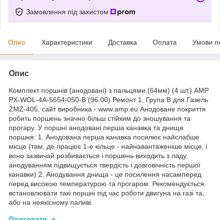
Замовлення під захистом
Опис
Характеристики
Доставка
Оплата
Умови п
Опис
Комплект поршнів (анодовані) з пальцями (64мм) (4 шт.) AMP
PX-WOL-4A-5654-050-B (96.00) Ремонт 1, Група В для Газель
ZMZ-405, сайт виробника - www.amp.eu Анодоване покриття
робить поршень значно більш стійким до зношування та
прогару. У поршні анодовані перша канавка та днище
поршня: 1. Анодована перша канавка посилює найслабше
місце (там, де працює 1-е кільце - найнавантаженіше місце, і
воно зазвичай розбивається і поршень виходить з ладу,
анодуванням підвищується твердість і довговічність першої
канавки) 2. Анодування днища - це посилення насамперед
перед високою температурою та прогаром. Рекомендується
встановлювати такі поршні під час роботи двигуна на газі та,
або на неякісному паливі.
Приховати