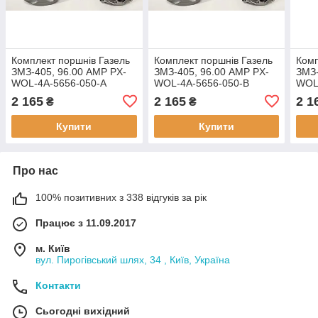
Комплект поршнів Газель
Комплект поршнів Газель
Комп
ЗМЗ-405, 96.00 AMP PX-
ЗМЗ-405, 96.00 AMP PX-
ЗМЗ-
WOL-4A-5656-050-A
WOL-4A-5656-050-B
WOL
Ремонт 1 (+0,50) Група А
Ремонт 1 (+0,50) Група В
Ремо
2 165
2 165
2 1
₴
₴
Купити
Купити
Про нас
100% позитивних з 338 відгуків за рік
Працює з 11.09.2017
м. Київ
вул. Пирогівський шлях, 34 , Київ, Україна
Контакти
Сьогодні вихідний