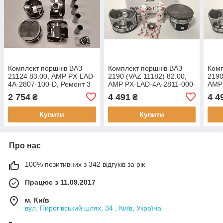
Комплект поршнів ВАЗ
Комплект поршнів ВАЗ
Комп
21124 83.00, AMP PX-LAD-
2190 (VAZ 11182) 82.00,
2190
4A-2807-100-D, Ремонт 3
AMP PX-LAD-4A-2811-000-
AMP 
(+1.00) Група D
C, STD группа - С
E, S
2 754
4 491
4 4
₴
₴
Купити
Купити
Про нас
100% позитивних з 342 відгуків за рік
Працює з 11.09.2017
м. Київ
вул. Пирогівський шлях, 34 , Київ, Україна