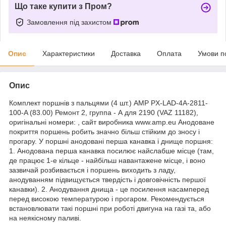
Що таке купити з Пром?
Замовлення під захистом
Опис
Характеристики
Доставка
Оплата
Умови п
Опис
Комплект поршнів з пальцями (4 шт.) AMP PX-LAD-4A-2811-
100-A (83.00) Ремонт 2, группа - А для 2190 (VAZ 11182),
оригінальні номери: , сайт виробника www.amp.eu Анодоване
покриття поршень робить значно більш стійким до зносу і
прогару. У поршні анодовані перша канавка і днище поршня:
1. Анодована перша канавка посилює найслабше місце (там,
де працює 1-е кільце - найбільш навантажене місце, і воно
зазвичай розбивається і поршень виходить з ладу,
анодуванням підвищується твердість і довговічність першої
канавки). 2. Анодування днища - це посилення насамперед
перед високою температурою і прогаром. Рекомендується
встановлювати такі поршні при роботі двигуна на газі та, або
на неякісному паливі.