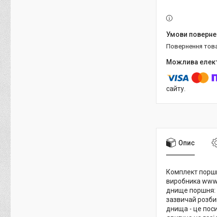
повернення тов
сайту.
Опис
Комплект поршні
виробника www.
днище поршня: 
зазвичай розбив
днища - це пос