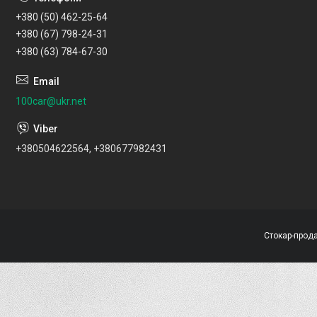
+380 (50) 462-25-64
+380 (67) 798-24-31
+380 (63) 784-67-30
100car@ukr.net
+380504622564, +380677982431