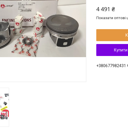
4 491 ₴
Показати оптові ц
К
Купити
+380677982431