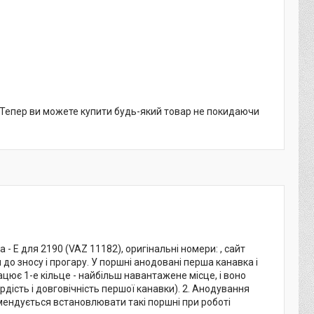
. Тепер ви можете купити будь-який товар не покидаючи
- Е для 2190 (VAZ 11182), оригінальні номери: , сайт
 зносу і прогару. У поршні анодовані перша канавка і
ює 1-е кільце - найбільш навантажене місце, і воно
ість і довговічність першої канавки). 2. Анодування
ендується встановлювати такі поршні при роботі