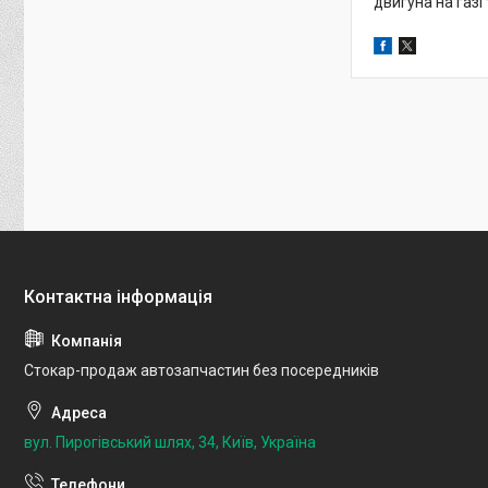
двигуна на газі 
Стокар-продаж автозапчастин без посередників
вул. Пирогівський шлях, 34, Київ, Україна