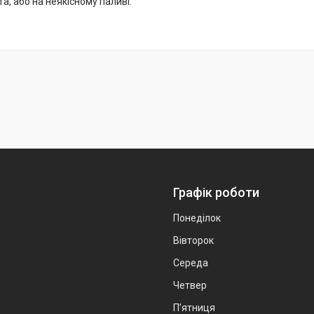
та, або на неякісному паливі.
Графік роботи
Понеділок
Вівторок
Середа
Четвер
Пʼятниця