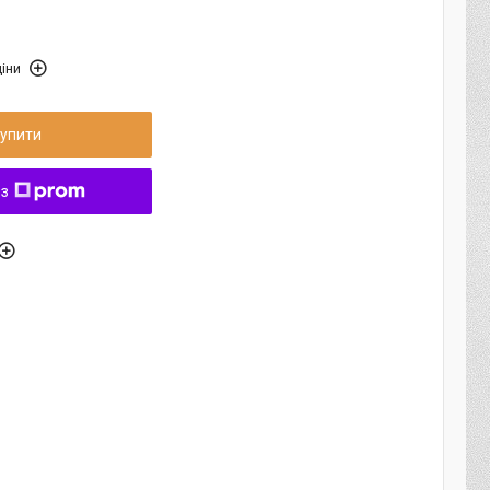
іни
упити
 з