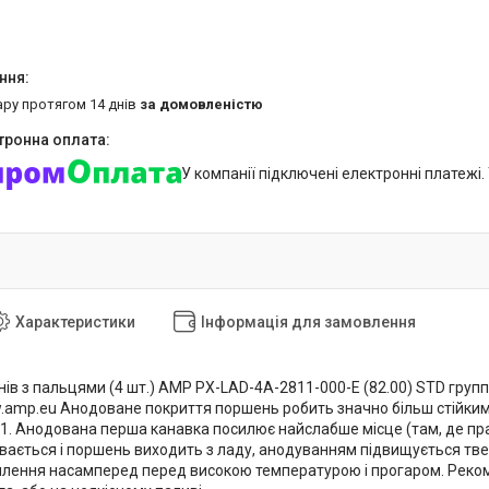
ару протягом 14 днів
за домовленістю
У компанії підключені електронні платежі
Характеристики
Інформація для замовлення
в з пальцями (4 шт.) AMP PX-LAD-4A-2811-000-E (82.00) STD группа 
amp.eu Анодоване покриття поршень робить значно більш стійким до
1. Анодована перша канавка посилює найслабше місце (там, де прац
ається і поршень виходить з ладу, анодуванням підвищується тверд
илення насамперед перед високою температурою і прогаром. Реком