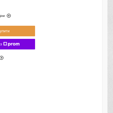
іни
упити
 з