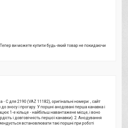
. Тепер ви можете купити будь-який товар не покидаючи
- С для 2190 (VAZ 11182), оригінальні номери: , сайт
 зносу і прогару. У поршні анодовані перша канавка і
ює 1-е кільце - найбільш навантажене місце, і воно
ість і довговічність першої канавки). 2. Анодування
ендується встановлювати такі поршні при роботі