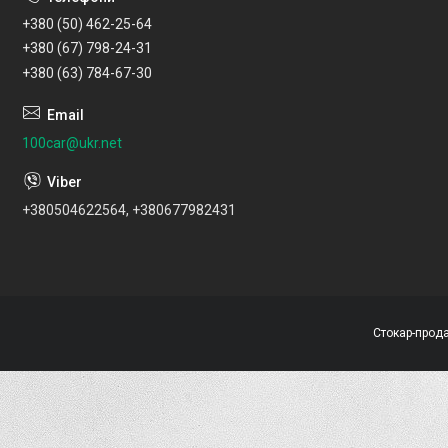
+380 (50) 462-25-64
+380 (67) 798-24-31
+380 (63) 784-67-30
100car@ukr.net
+380504622564, +380677982431