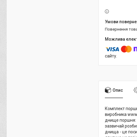
повернення тов
сайту.
Опис
Комплект поршні
виробника www.
днище поршня: 
зазвичай розбив
днища - це пос