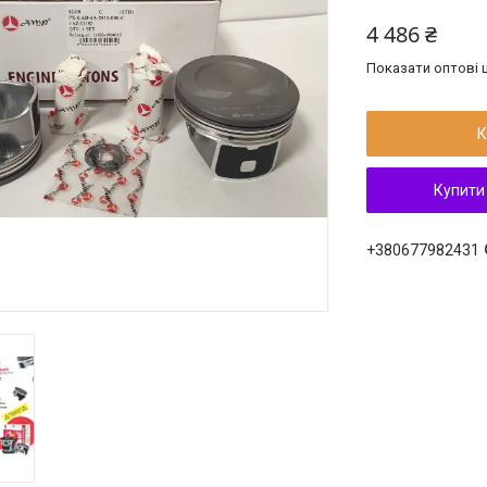
4 486 ₴
Показати оптові ц
К
Купити
+380677982431