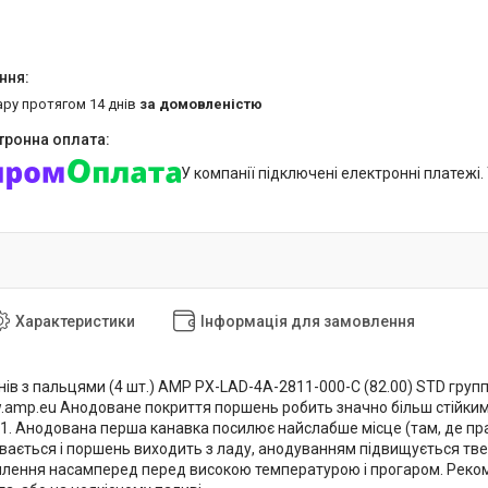
ару протягом 14 днів
за домовленістю
У компанії підключені електронні платежі
Характеристики
Інформація для замовлення
в з пальцями (4 шт.) AMP PX-LAD-4A-2811-000-C (82.00) STD группа 
amp.eu Анодоване покриття поршень робить значно більш стійким до
1. Анодована перша канавка посилює найслабше місце (там, де прац
ається і поршень виходить з ладу, анодуванням підвищується тверд
илення насамперед перед високою температурою і прогаром. Реком