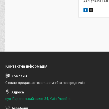
двигуна на газі 
Стокар-продаж автозапчастин без посередників
вул. Пирогівський шлях, 34, Київ, Україна