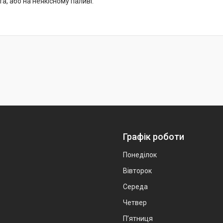
та, або на неякісному паливі.
Графік роботи
Понеділок
Вівторок
Середа
Четвер
Пʼятниця