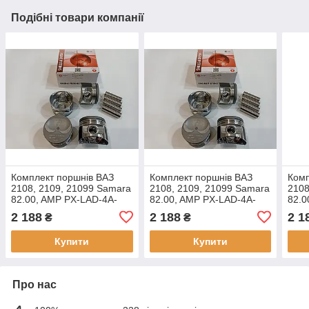
Подібні товари компанії
Комплект поршнів ВАЗ
Комплект поршнів ВАЗ
Комп
2108, 2109, 21099 Samara
2108, 2109, 21099 Samara
2108
82.00, AMP PX-LAD-4A-
82.00, AMP PX-LAD-4A-
82.0
2804-000-B, STD Група B
2804-000-A, STD Група A
2804
2 188
2 188
2 1
₴
₴
Купити
Купити
Про нас