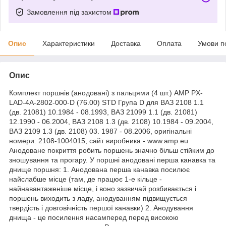
Замовлення під захистом
Опис
Характеристики
Доставка
Оплата
Умови п
Опис
Комплект поршнів (анодовані) з пальцями (4 шт.) AMP PX-
LAD-4A-2802-000-D (76.00) STD Група D для ВАЗ 2108 1.1
(дв. 21081) 10.1984 - 08.1993, ВАЗ 21099 1.1 (дв. 21081)
12.1990 - 06.2004, ВАЗ 2108 1.3 (дв. 2108) 10.1984 - 09.2004,
ВАЗ 2109 1.3 (дв. 2108) 03. 1987 - 08.2006, оригінальні
номери: 2108-1004015, сайт виробника - www.amp.eu
Анодоване покриття робить поршень значно більш стійким до
зношування та прогару. У поршні анодовані перша канавка та
днище поршня: 1. Анодована перша канавка посилює
найслабше місце (там, де працює 1-е кільце -
найнавантаженіше місце, і воно зазвичай розбивається і
поршень виходить з ладу, анодуванням підвищується
твердість і довговічність першої канавки) 2. Анодування
днища - це посилення насамперед перед високою