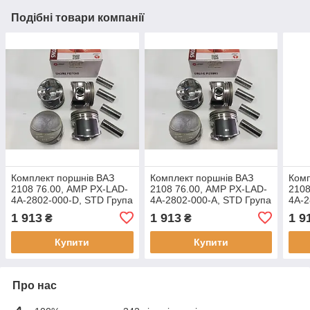
Подібні товари компанії
Комплект поршнів ВАЗ
Комплект поршнів ВАЗ
Комп
2108 76.00, AMP PX-LAD-
2108 76.00, AMP PX-LAD-
2108
4A-2802-000-D, STD Група
4A-2802-000-A, STD Група
4A-2
D
А
Е
1 913
1 913
1 9
₴
₴
Купити
Купити
Про нас