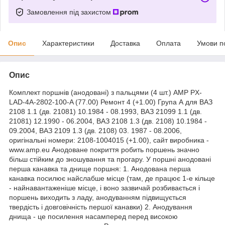
Замовлення під захистом
Опис
Характеристики
Доставка
Оплата
Умови п
Опис
Комплект поршнів (анодовані) з пальцями (4 шт.) AMP PX-
LAD-4A-2802-100-A (77.00) Ремонт 4 (+1.00) Група А для ВАЗ
2108 1.1 (дв. 21081) 10.1984 - 08.1993, ВАЗ 21099 1.1 (дв.
21081) 12.1990 - 06.2004, ВАЗ 2108 1.3 (дв. 2108) 10.1984 -
09.2004, ВАЗ 2109 1.3 (дв. 2108) 03. 1987 - 08.2006,
оригінальні номери: 2108-1004015 (+1.00), сайт виробника -
www.amp.eu Анодоване покриття робить поршень значно
більш стійким до зношування та прогару. У поршні анодовані
перша канавка та днище поршня: 1. Анодована перша
канавка посилює найслабше місце (там, де працює 1-е кільце
- найнавантаженіше місце, і воно зазвичай розбивається і
поршень виходить з ладу, анодуванням підвищується
твердість і довговічність першої канавки) 2. Анодування
днища - це посилення насамперед перед високою