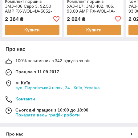
Комплект поршнів
Комплект поршнів
Комп
ЗМЗ-406 Євро 3, 92.50
УАЗ-417, ЗМЗ 402, 406,
УАЗ-
AMP PX-WOL-4A-5652-
93.00 AMP PX-WOL-4A-
93.
050-B Ремонт 2 (+0,50)
5650-100-B Ремонт 3
5650
2 364
2 024
2 0
₴
₴
Група B
(+1,00) Група В
(+1,
Купити
Купити
Про нас
100% позитивних з 342 відгуків за рік
Працює з 11.09.2017
м. Київ
вул. Пирогівський шлях, 34 , Київ, Україна
Контакти
Сьогодні працює з 10:00 до 18:00
Показати весь графік роботи
Про нас