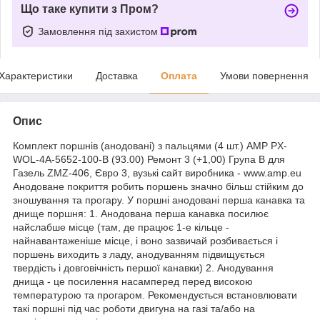
Що таке купити з Пром?
Замовлення під захистом
Характеристики
Доставка
Оплата
Умови повернення
Опис
Комплект поршнів (анодовані) з пальцями (4 шт.) AMP PX-
WOL-4A-5652-100-B (93.00) Ремонт 3 (+1,00) Група B для
Газель ZMZ-406, Євро 3, вузькі сайт виробника - www.amp.eu
Анодоване покриття робить поршень значно більш стійким до
зношування та прогару. У поршні анодовані перша канавка та
днище поршня: 1. Анодована перша канавка посилює
найслабше місце (там, де працює 1-е кільце -
найнавантаженіше місце, і воно зазвичай розбивається і
поршень виходить з ладу, анодуванням підвищується
твердість і довговічність першої канавки) 2. Анодування
днища - це посилення насамперед перед високою
температурою та прогаром. Рекомендується встановлювати
такі поршні під час роботи двигуна на газі та/або на