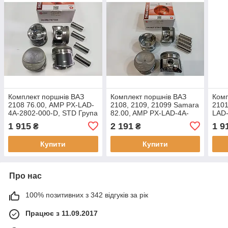
Комплект поршнів ВАЗ
Комплект поршнів ВАЗ
Комп
2108 76.00, AMP PX-LAD-
2108, 2109, 21099 Samara
2101
4A-2802-000-D, STD Група
82.00, AMP PX-LAD-4A-
LAD-
D
2804-000-B, STD Група B
Груп
1 915
2 191
1 9
₴
₴
Купити
Купити
Про нас
100% позитивних з 342 відгуків за рік
Працює з 11.09.2017