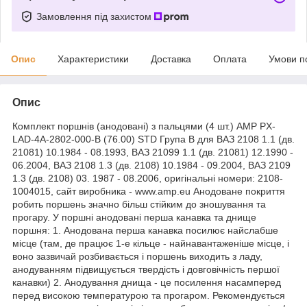
Замовлення під захистом
Опис
Характеристики
Доставка
Оплата
Умови п
Опис
Комплект поршнів (анодовані) з пальцями (4 шт.) AMP PX-
LAD-4A-2802-000-B (76.00) STD Група В для ВАЗ 2108 1.1 (дв.
21081) 10.1984 - 08.1993, ВАЗ 21099 1.1 (дв. 21081) 12.1990 -
06.2004, ВАЗ 2108 1.3 (дв. 2108) 10.1984 - 09.2004, ВАЗ 2109
1.3 (дв. 2108) 03. 1987 - 08.2006, оригінальні номери: 2108-
1004015, сайт виробника - www.amp.eu Анодоване покриття
робить поршень значно більш стійким до зношування та
прогару. У поршні анодовані перша канавка та днище
поршня: 1. Анодована перша канавка посилює найслабше
місце (там, де працює 1-е кільце - найнавантаженіше місце, і
воно зазвичай розбивається і поршень виходить з ладу,
анодуванням підвищується твердість і довговічність першої
канавки) 2. Анодування днища - це посилення насамперед
перед високою температурою та прогаром. Рекомендується