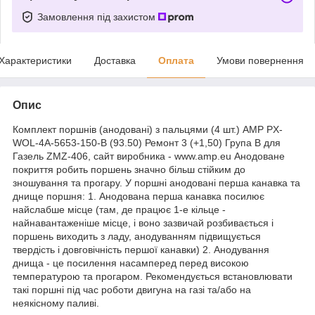
Замовлення під захистом
Характеристики
Доставка
Оплата
Умови повернення
Опис
Комплект поршнів (анодовані) з пальцями (4 шт.) AMP PX-
WOL-4A-5653-150-B (93.50) Ремонт 3 (+1,50) Група В для
Газель ZMZ-406, сайт виробника - www.amp.eu Анодоване
покриття робить поршень значно більш стійким до
зношування та прогару. У поршні анодовані перша канавка та
днище поршня: 1. Анодована перша канавка посилює
найслабше місце (там, де працює 1-е кільце -
найнавантаженіше місце, і воно зазвичай розбивається і
поршень виходить з ладу, анодуванням підвищується
твердість і довговічність першої канавки) 2. Анодування
днища - це посилення насамперед перед високою
температурою та прогаром. Рекомендується встановлювати
такі поршні під час роботи двигуна на газі та/або на
неякісному паливі.