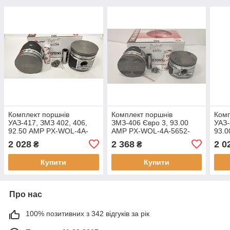
Комплект поршнів
Комплект поршнів
Комп
УАЗ-417, ЗМЗ 402, 406,
ЗМЗ-406 Євро 3, 93.00
УАЗ-
92.50 AMP PX-WOL-4A-
AMP PX-WOL-4A-5652-
93.
5650-050-B Ремонт 1
100-B Ремонт 3 (+1,00)
5650
2 028
2 368
2 0
₴
₴
(+0,50) Група В
Група B
(+1,
Купити
Купити
Про нас
100% позитивних з 342 відгуків за рік