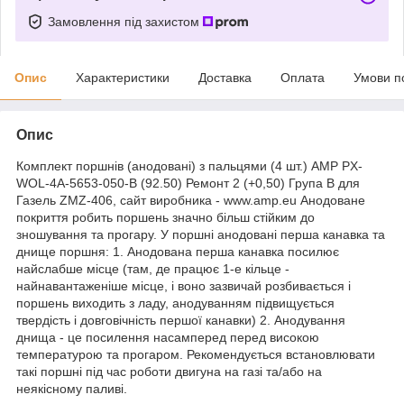
Замовлення під захистом
Опис
Характеристики
Доставка
Оплата
Умови п
Опис
Комплект поршнів (анодовані) з пальцями (4 шт.) AMP PX-
WOL-4A-5653-050-B (92.50) Ремонт 2 (+0,50) Група B для
Газель ZMZ-406, сайт виробника - www.amp.eu Анодоване
покриття робить поршень значно більш стійким до
зношування та прогару. У поршні анодовані перша канавка та
днище поршня: 1. Анодована перша канавка посилює
найслабше місце (там, де працює 1-е кільце -
найнавантаженіше місце, і воно зазвичай розбивається і
поршень виходить з ладу, анодуванням підвищується
твердість і довговічність першої канавки) 2. Анодування
днища - це посилення насамперед перед високою
температурою та прогаром. Рекомендується встановлювати
такі поршні під час роботи двигуна на газі та/або на
неякісному паливі.