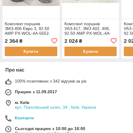
Комплект поршнів
Комплект поршнів
Комп
ЗМЗ-406 Євро 3, 92.50
УАЗ-417, ЗМЗ 402, 406,
УАЗ-
AMP PX-WOL-4A-5652-
92.50 AMP PX-WOL-4A-
92.
050-B Ремонт 2 (+0,50)
5650-050-B Ремонт 1
5650
2 364
2 024
2 0
₴
₴
Група B
(+0,50) Група В
(+0,
Купити
Купити
Про нас
100% позитивних з 342 відгуків за рік
Працює з 11.09.2017
м. Київ
вул. Пирогівський шлях, 34 , Київ, Україна
Контакти
Сьогодні працює з 10:00 до 18:00