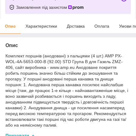
Замовлення під захистом
Опис
Характеристики
Доставка
Оплата
Умови п
Опис
Комплект поршнів (анодовані) з пальцями (4 шт.) AMP PX-
WOL-4A-5653-000-B (92.00) STD Група B для Газель ZMZ-
406, сайт виробника - www.amp.eu Анодоване покриття
робить поршень значно більш стійким до зношування та
прогару. У поршні анодовані перша канавка та днище
поршня: 1. Анодована перша канавка посилює найслабше
місце (там, де працює 1-е кільце - найнавантаженіше місце, і
воно зазвичай розбивається і поршень виходить з ладу,
анодуванням підвищується твердість і довговічність першої
канавки) 2. Анодування днища - це посилення насамперед
перед високою температурою та прогаром. Рекомендується
встановлювати такі поршні під час роботи двигуна на газі та/
або на неякісному паливі.
Приховати