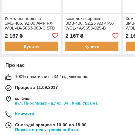
Комплект поршнів
Комплект поршнів
Комп
ЗМЗ-406, 92.00 AMP PX-
ЗМЗ-406, 92.25 AMP PX-
ЗМЗ-
WOL-4A-5653-000-C STD
WOL-4A-5653-025-B
WOL
Група С
Ремонт 1 (+0,25) Група B
Ремо
2 167
2 167
2 1
₴
₴
Купити
Купити
Про нас
100% позитивних з 342 відгуків за рік
Працює з 11.09.2017
м. Київ
вул. Пирогівський шлях, 34 , Київ, Україна
Контакти
Сьогодні працює з 10:00 до 18:00
Показати весь графік роботи