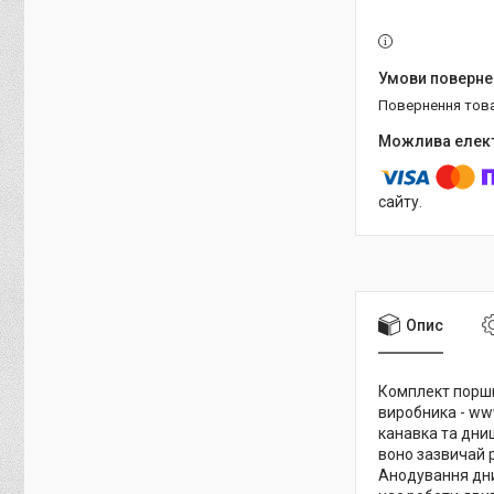
повернення тов
сайту.
Опис
Комплект поршні
виробника - ww
канавка та дни
воно зазвичай р
Анодування дни