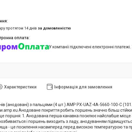
ару протягом 14 днів
за домовленістю
У компанії підключені електронні платежі
Характеристики
Інформація для замовлення
в (анодовані) з пальцями (4 шт.) AMP PX-UAZ-4A-5660-100-C (101.00
w.amp.eu Анодоване покриття робить поршень значно більш стійки
ще поршня: 1. Анодована перша канавка посилює найслабше місце (т
озбивається і поршень виходить з ладу, анодуванням підвищується 
ща - це посилення насамперед перед високою температурою та пр