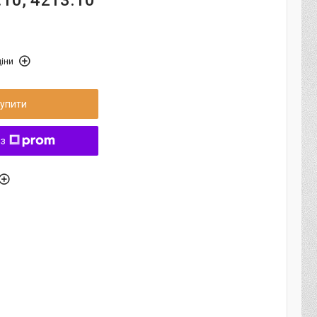
10, 4213.10
іни
упити
 з