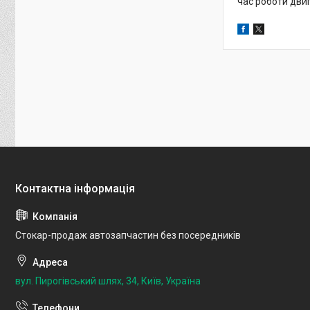
час роботи двиг
Стокар-продаж автозапчастин без посередників
вул. Пирогівський шлях, 34, Київ, Україна