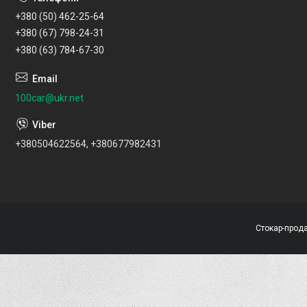
+380 (50) 462-25-64
+380 (67) 798-24-31
+380 (63) 784-67-30
100car@ukr.net
+380504622564, +380677982431