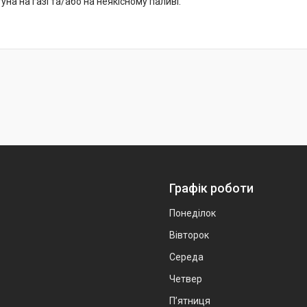
уна на газі та/або на неякісному паливі.
Графік роботи
Понеділок
Вівторок
Середа
Четвер
Пʼятниця