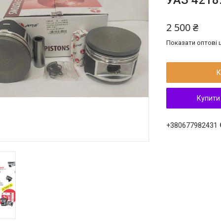
УАЗ 4218.
2 500 ₴
Показати оптові ц
К
Купити
+380677982431