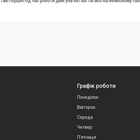
акі поршні під час роботи двигуна на газі та/або на неякісному пал
Графік роботи
Понеділок
Вівторок
Середа
Четвер
Пʼятниця