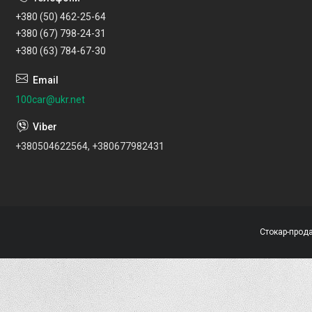
+380 (50) 462-25-64
+380 (67) 798-24-31
+380 (63) 784-67-30
100car@ukr.net
+380504622564, +380677982431