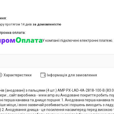
ару протягом 14 днів
за домовленістю
У компанії підключені електронні платежі
Характеристики
Інформація для замовлення
в (анодовані) з пальцями (4 шт.) AMP PX-LAD-4A-2818-100-B (83.00)
мери: , сайт виробника - www.amp.eu Анодоване покриття робить по
ні перша канавка та днище поршня: 1. Анодована перша канавка по
е місце, і воно зазвичай розбивається і поршень виходить з ладу,
) 2. Анодування днища - це посилення насамперед перед високою