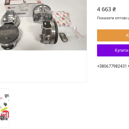
4 663 ₴
Показати оптові ц
К
Купити
+380677982431