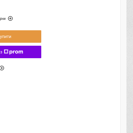
іни
упити
 з