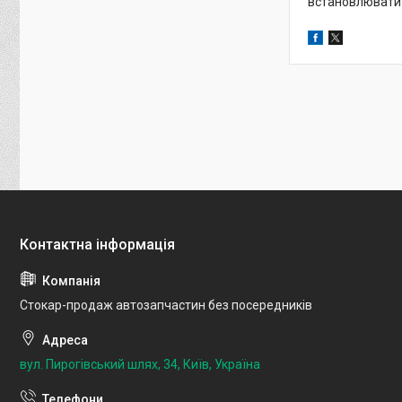
встановлювати т
Стокар-продаж автозапчастин без посередників
вул. Пирогівський шлях, 34, Київ, Україна