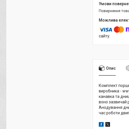
повернення тов
сайту.
Опис
Комплект поршні
виробника - ww
канавка та дни
воно зазвичай р
Анодування дни
час роботи двиг