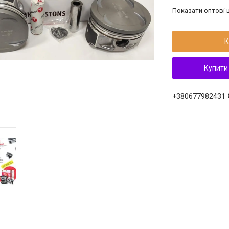
Показати оптові ц
К
Купити
+380677982431