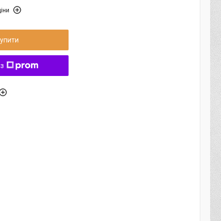
іни
упити
 з