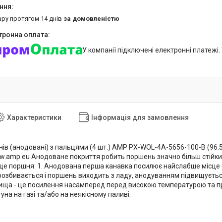
ару протягом 14 днів
за домовленістю
У компанії підключені електронні платежі
Характеристики
Інформація для замовлення
в (анодовані) з пальцями (4 шт.) AMP PX-WOL-4A-5656-100-B (96.50
w.amp.eu Анодоване покриття робить поршень значно більш стійки
ще поршня: 1. Анодована перша канавка посилює найслабше місце (т
озбивається і поршень виходить з ладу, анодуванням підвищується 
ща - це посилення насамперед перед високою температурою та пр
уна на газі та/або на неякісному паливі.