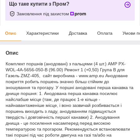
Що таке купити з Пром?
Замовлення під захистом
Опис
Характеристики
Доставка
Оплата
Умови п
Опис
Комплект поршнів (анодовані) з пальцями (4 шт.) AMP PX-
WOL-4A-5656-050-B (96.00) Ремонт 1 (+0,50) Група В для
Газель ZMZ-405, сайт виробника - www.amp.eu Анодоване
покриття робить поршень значно більш стійким до
зношування та прогару. У поршні анодовані перша канавка та
днище поршня: 1. Анодована перша канавка посилює
найслабше місце (там, де працює 1-е кільце -
найнавантаженіше місце, і воно зазвичай розбивається і
поршень виходить з ладу, анодуванням підвищується
твердість і довговічність першої канавки) 2. Анодування
днища - це посилення насамперед перед високою
температурою та прогаром. Рекомендується встановлювати
такі поршні під час роботи двигуна на газі та/або на