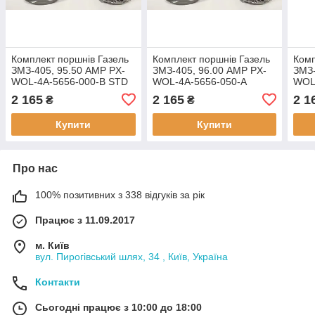
Комплект поршнів Газель
Комплект поршнів Газель
Комп
ЗМЗ-405, 95.50 AMP PX-
ЗМЗ-405, 96.00 AMP PX-
ЗМЗ-
WOL-4A-5656-000-B STD
WOL-4A-5656-050-A
WOL
Група В
Ремонт 1 (+0,50) Група А
Ремо
2 165
2 165
2 1
₴
₴
Купити
Купити
Про нас
100% позитивних з 338 відгуків за рік
Працює з 11.09.2017
м. Київ
вул. Пирогівський шлях, 34 , Київ, Україна
Контакти
Сьогодні працює з 10:00 до 18:00