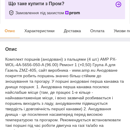
Що таке купити з Пром?
Замовлення під захистом
Опис
Характеристики
Доставка
Оплата
Умови п
Опис
Комплект поршнів (анодовані) з пальцями (4 шт.) AMP PX-
WOL-4A-5656-050-A (96.00) Ремонт 1 (+0,50) Група А для
Газель ZMZ-405, сайт виробника - www.amp.eu Анодоване
покриття робить поршень значно більш стійким до
зношування та прогару. У поршні анодовані перша канавка та
днище поршня: 1. Анодована перша канавка посилює
найслабше місце (там, де працює 1-е кільце -
найнавантаженіше місце, і воно зазвичай розбивається і
поршень виходить з ладу, анодуванням підвищується
твердість і довговічність першої канавки) 2. Анодування
днища - це посилення насамперед перед високою
температурою та прогаром. Рекомендується встановлювати
такі поршні під час роботи двигуна на газі та/або на