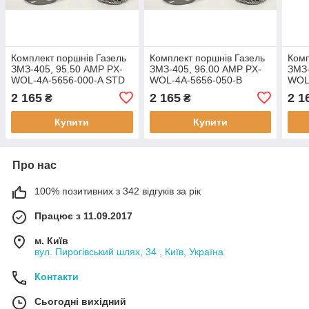
Комплект поршнів Газель
Комплект поршнів Газель
Комп
ЗМЗ-405, 95.50 AMP PX-
ЗМЗ-405, 96.00 AMP PX-
ЗМЗ-
WOL-4A-5656-000-A STD
WOL-4A-5656-050-B
WOL
Група А
Ремонт 1 (+0,50) Група В
Ремо
2 165
2 165
2 1
₴
₴
Купити
Купити
Про нас
100% позитивних з 342 відгуків за рік
Працює з 11.09.2017
м. Київ
вул. Пирогівський шлях, 34 , Київ, Україна
Контакти
Сьогодні вихідний