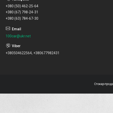
+380 (50) 462-25-64
+380 (67) 798-24-31
+380 (63) 784-67-30
100car@ukr.net
+380504622564, +380677982431