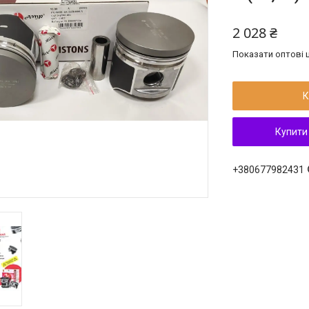
2 028 ₴
Показати оптові ц
К
Купити
+380677982431