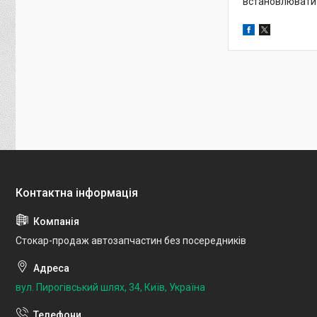
встановлювати т
Стокар-продаж автозапчастин без посередників
вул. Пирогівський шлях, 34, Київ, Україна