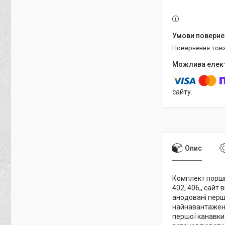
повернення тов
сайту.
Опис
Комплект поршні
402, 406,, сай
анодовані перш
найнавантаженіш
першої канавки