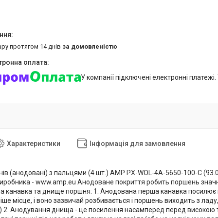
ару протягом 14 днів
за домовленістю
У компанії підключені електронні платежі
Характеристики
Інформація для замовлення
в (анодовані) з пальцями (4 шт.) AMP PX-WOL-4A-5650-100-C (93.00)
т виробника - www.amp.eu Анодоване покриття робить поршень значн
а канавка та днище поршня: 1. Анодована перша канавка посилює н
е місце, і воно зазвичай розбивається і поршень виходить з ладу,
) 2. Анодування днища - це посилення насамперед перед високою