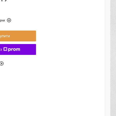
іни
упити
 з