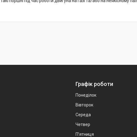
акі поршні під час роботи двигуна на газі та/або на неякісному пал
Графік роботи
Понеділок
Вівторок
Середа
Четвер
Пʼятниця