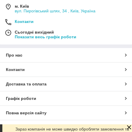
м. Київ
вул. Пирогівський шлях, 34 , Київ, Україна
Контакти
Сьогодні вихідний
Показати весь графік роботи
Про нас
Контакти
Доставка та оплата
Графік роботи
Повна версія сайту
Сайт створено на маркетплейсі
Prom.ua
Зараз компанія не може швидко обробляти замовлення та