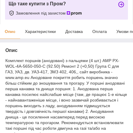
Що таке купити з Пром?
Замовлення під захистом
Опис
Характеристики
Доставка
Оплата
Умови п
Опис
Комплект поршнів (анодовані) з пальцями (4 шт.) AMP PX-
WOL-4A-5650-050-C (92.50) Ремонт 2 (+0,50) Група С для
ГАЗ, УАЗ, дв. УАЗ-417, ЗМЗ 402, 406,, сайт виробника -
www.amp.eu Анодоване покриття робить поршень значно
більш стійким до зношування та прогару. У поршні анодовані
перша канавка та днище поршня: 1. Анодована перша
канавка посилює найслабше місце (там, де працює 1-е кільце
- найнавантаженіше місце, і воно зазвичай розбивається і
поршень виходить з ладу, анодуванням підвищується
твердість і довговічність першої канавки) 2. Анодування
днища - це посилення насамперед перед високою
температурою та прогаром. Рекомендується встановлювати
такі поршні під час роботи двигуна на газі та/або на