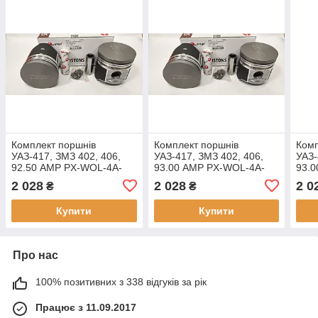
Комплект поршнів
Комплект поршнів
Комп
УАЗ-417, ЗМЗ 402, 406,
УАЗ-417, ЗМЗ 402, 406,
УАЗ-
92.50 AMP PX-WOL-4A-
93.00 AMP PX-WOL-4A-
93.
5650-050-B Ремонт 1
5650-100-B Ремонт 3
5650
2 028
2 028
2 0
₴
₴
(+0,50) Група В
(+1,00) Група В
(+1,
Купити
Купити
Про нас
100% позитивних з 338 відгуків за рік
Працює з 11.09.2017