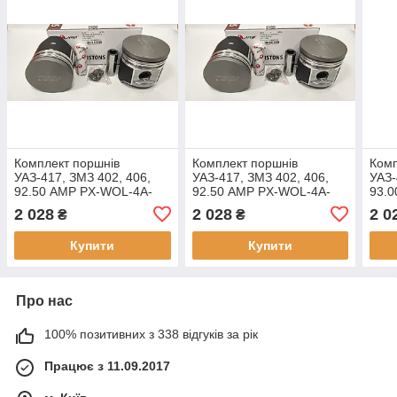
Комплект поршнів
Комплект поршнів
Комп
УАЗ-417, ЗМЗ 402, 406,
УАЗ-417, ЗМЗ 402, 406,
УАЗ-
92.50 AMP PX-WOL-4A-
92.50 AMP PX-WOL-4A-
93.
5650-050-B Ремонт 1
5650-050-C Ремонт 2
5650
2 028
2 028
2 0
₴
₴
(+0,50) Група В
(+0,50) Група С
(+1,
Купити
Купити
Про нас
100% позитивних з 338 відгуків за рік
Працює з 11.09.2017