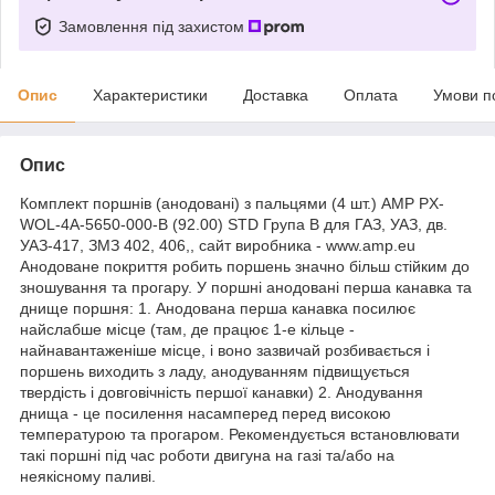
Замовлення під захистом
Опис
Характеристики
Доставка
Оплата
Умови п
Опис
Комплект поршнів (анодовані) з пальцями (4 шт.) AMP PX-
WOL-4A-5650-000-B (92.00) STD Група В для ГАЗ, УАЗ, дв.
УАЗ-417, ЗМЗ 402, 406,, сайт виробника - www.amp.eu
Анодоване покриття робить поршень значно більш стійким до
зношування та прогару. У поршні анодовані перша канавка та
днище поршня: 1. Анодована перша канавка посилює
найслабше місце (там, де працює 1-е кільце -
найнавантаженіше місце, і воно зазвичай розбивається і
поршень виходить з ладу, анодуванням підвищується
твердість і довговічність першої канавки) 2. Анодування
днища - це посилення насамперед перед високою
температурою та прогаром. Рекомендується встановлювати
такі поршні під час роботи двигуна на газі та/або на
неякісному паливі.