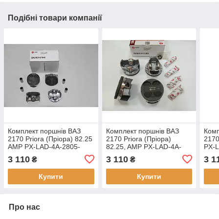
Подібні товари компанії
Комплект поршнів ВАЗ
Комплект поршнів ВАЗ
Комп
2170 Priora (Пріора) 82.25
2170 Priora (Пріора)
2170
AMP PX-LAD-4A-2805-
82.25, AMP PX-LAD-4A-
PX-L
025-B, Ремонт 1 (+0.25)
2805-025-C, Ремонт 1
STD 
3 110
3 110
3 1
₴
₴
Група B
(+0.25) Група C
Купити
Купити
Про нас