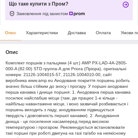
Що таке купити з Пром?
Замовлення під захистом
Опис
Характеристики
Доставка
Оплата
Умови п
Опис
Комплект поршнів з пальцями (4 шт.) AMP PX-LAD-4A-2805-
000-A (82.00) STD группа-А для Priora (Пріора), оригінальні
номери: 21126-1004015-57, 21126-1004010-00, сайт
виробника www.amp.eu Анодоване покриття поршень робить
значно більш стійким до зносу і прогару. У поршні анодовані
перша канавка і днище поршня: 1. Анодована перша канавка
посилює найслабше місце (там, де працює 1-е кільце -
найбільш навантажене місце, і воно зазвичай розбивається і
поршень виходить з ладу, анодуванням підвищується
твердість і довговічність першої канавки). 2. Анодування
днища - це посилення насамперед перед високою
температурою і прогаром. Рекомендується встановлювати
такі поршні при роботі двигуна на газі та/або на неякісному