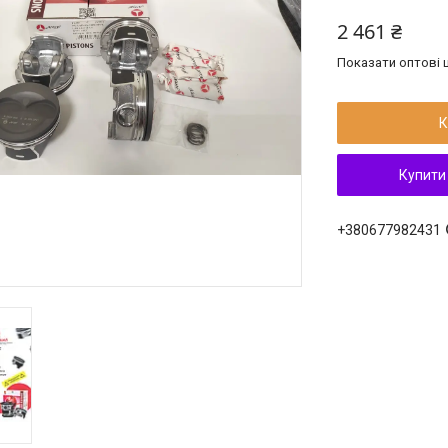
2 461 ₴
Показати оптові ц
К
Купити
+380677982431