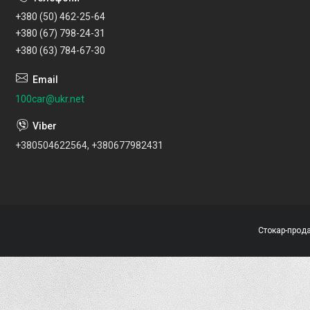
+380 (50) 462-25-64
+380 (67) 798-24-31
+380 (63) 784-67-30
100car@ukr.net
+380504622564, +380677982431