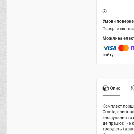
повернення тов
сайту.
Опис
Комплект поршні
Granta, оригін
зношування та 
де працює 1-е 
твердість і до