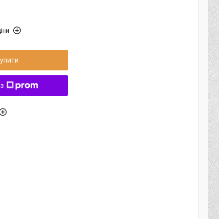
іни
упити
 з