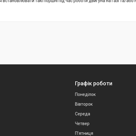
встановлювати такі поршні під час роботи двигуна на газі та/або н
Графік роботи
Понеділок
Вівторок
Середа
Четвер
Пʼятниця