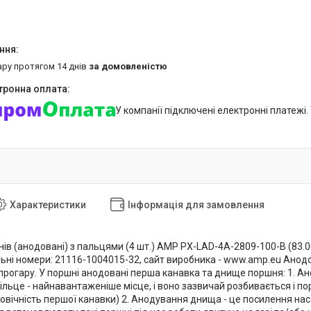
ару протягом 14 днів
за домовленістю
У компанії підключені електронні платежі
Характеристики
Інформація для замовлення
в (анодовані) з пальцями (4 шт.) AMP PX-LAD-4A-2809-100-B (83.00)
альні номери: 21116-1004015-32, сайт виробника - www.amp.eu Анод
прогару. У поршні анодовані перша канавка та днище поршня: 1. А
кільце - найнавантаженіше місце, і воно зазвичай розбивається і 
вговічність першої канавки) 2. Анодування днища - це посилення 