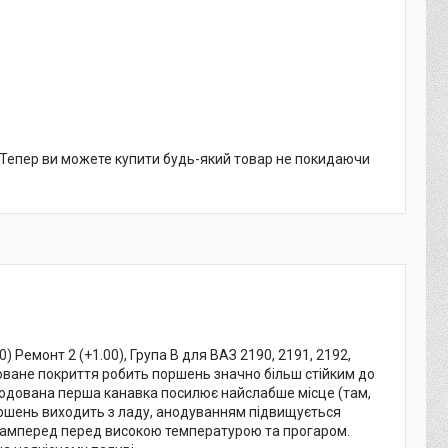
. Тепер ви можете купити будь-який товар не покидаючи
 Ремонт 2 (+1.00), Група B для ВАЗ 2190, 2191, 2192,
оване покриття робить поршень значно більш стійким до
нодована перша канавка посилює найслабше місце (там,
поршень виходить з ладу, анодуванням підвищується
насамперед перед високою температурою та прогаром.