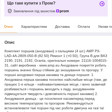
Що таке купити з Пром?
Замовлення під захистом
Опис
Характеристики
Доставка
Оплата
Умови п
Опис
Комплект поршнів (анодовані) з пальцями (4 шт.) AMP PX-
LAD-4A-2809-050-B (82.50) Ремонт 1 (+0.50), Група B для ВАЗ
2190, 2191, 2192, Granta, оригінальні номери: 21116-1004015-
31, сайт виробника - www.amp.eu Анодоване покриття робить
поршень значно більш стійким до зношування та прогару. У
поршні анодовані перша канавка та днище поршня: 1.
Анодована перша канавка посилює найслабше місце (там, де
працює 1-е кільце - найнавантаженіше місце, і воно зазвичай
розбивається і поршень виходить з ладу, анодуванням
підвищується твердість і довговічність першої канавки) 2.
Анодування днища - це посилення насамперед перед
високою температурою та прогаром. Рекомендується
встановлювати такі поршні під час роботи двигуна на газі та/