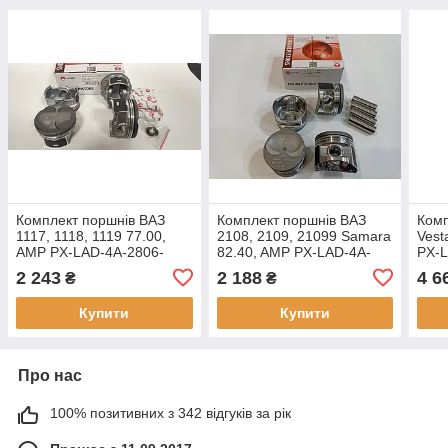
Комплект поршнів ВАЗ
Комплект поршнів ВАЗ
Комп
1117, 1118, 1119 77.00,
2108, 2109, 21099 Samara
Vest
AMP PX-LAD-4A-2806-
82.40, AMP PX-LAD-4A-
PX-L
050-B, Ремонт 1 (+0.50),
2804-040-B, Ремонт 1
Ремо
2 243
2 188
4 6
₴
₴
Група В
(+0.40) Група B
Купити
Купити
Про нас
100% позитивних з 342 відгуків за рік