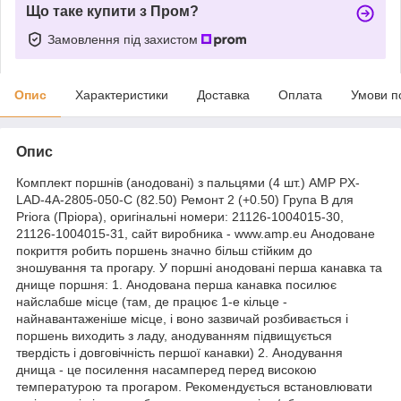
Що таке купити з Пром?
Замовлення під захистом
Опис
Характеристики
Доставка
Оплата
Умови п
Опис
Комплект поршнів (анодовані) з пальцями (4 шт.) AMP PX-
LAD-4A-2805-050-C (82.50) Ремонт 2 (+0.50) Група B для
Priora (Пріора), оригінальні номери: 21126-1004015-30,
21126-1004015-31, сайт виробника - www.amp.eu Анодоване
покриття робить поршень значно більш стійким до
зношування та прогару. У поршні анодовані перша канавка та
днище поршня: 1. Анодована перша канавка посилює
найслабше місце (там, де працює 1-е кільце -
найнавантаженіше місце, і воно зазвичай розбивається і
поршень виходить з ладу, анодуванням підвищується
твердість і довговічність першої канавки) 2. Анодування
днища - це посилення насамперед перед високою
температурою та прогаром. Рекомендується встановлювати