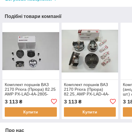
Подібні товари компанії
Комплект поршнів ВАЗ
Комплект поршнів ВАЗ
Комп
2170 Priora (Пріора) 82.25
2170 Priora (Пріора)
(ано
AMP PX-LAD-4A-2805-
82.25, AMP PX-LAD-4A-
шт.)
025-B, Ремонт 1 (+0.25)
2805-025-C, Ремонт 1
050-
3 113
3 113
3 1
₴
₴
Група B
(+0.25) Група C
(+0.
2190
Купити
Купити
Про нас