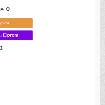
іни
упити
 з