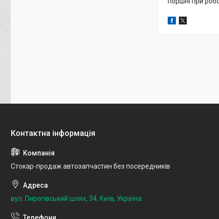
поршні при робо
Стокар-продаж автозапчастин без посередників
вул. Пирогівський шлях, 34, Київ, Україна