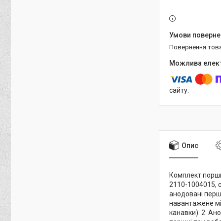
повернення тов
сайту.
Опис
Комплект поршні
2110-1004015, 
анодовані перш
навантажене міс
канавки). 2. А