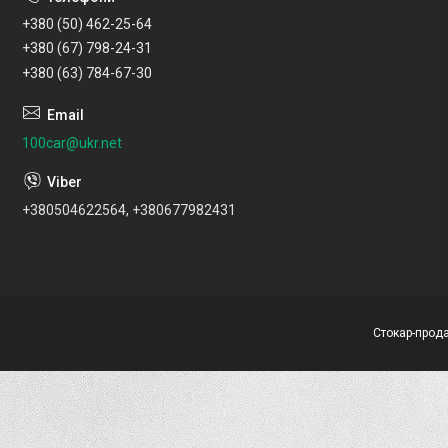
+380 (50) 462-25-64
+380 (67) 798-24-31
+380 (63) 784-67-30
100car@ukr.net
+380504622564, +380677982431