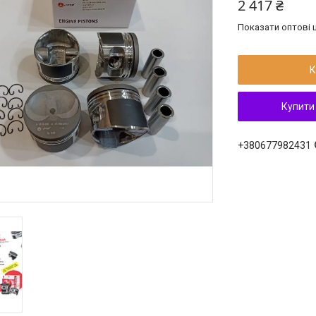
2 417 ₴
Показати оптові ц
К
Купити
+380677982431