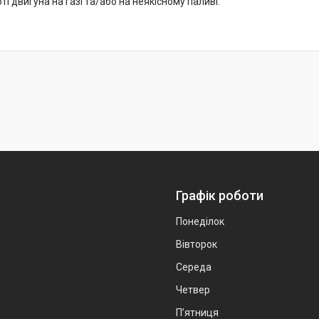
ті двигуна на газі та/або на неякісному паливі.
Графік роботи
Понеділок
Вівторок
Середа
Четвер
Пʼятниця