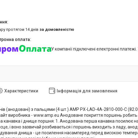
ару протягом 14 днів
за домовленістю
У компанії підключені електронні платежі
Характеристики
Інформація для замовлення
в (анодовані) з пальцями (4 шт.) AMP PX-LAD-4A-2810-000-C (82.00)
сайт виробника - www.amp.eu Анодоване покриття поршень робить зн
а канавка і днище поршня: 1. Анодована перша канавка посилює най
це, і воно зазвичай розбивається і поршень виходить з ладу, анод
нодування днища - це посилення насамперед перед високою темпер