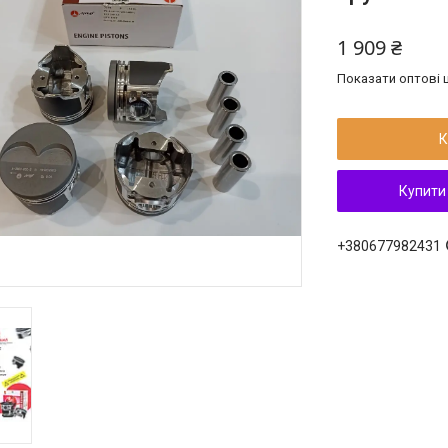
1 909 ₴
Показати оптові ц
К
Купити
+380677982431