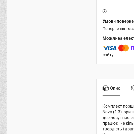
повернення тов
сайту.
Опис
Комплект поршні
Nova (1.3), ор
до зносу і прог
працює 1-е кіл
твердість і до