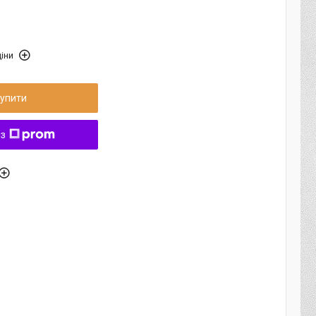
іни
упити
 з