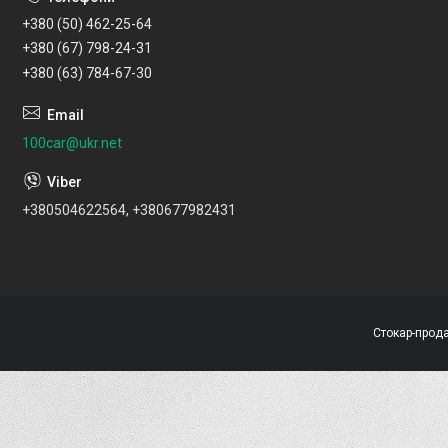
+380 (50) 462-25-64
+380 (67) 798-24-31
+380 (63) 784-67-30
100car@ukr.net
+380504622564, +380677982431