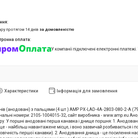
ару протягом 14 днів
за домовленістю
У компанії підключені електронні платежі
Характеристики
Інформація для замовлення
в (анодовані) з пальцями (4 шт.) AMP PX-LAD-4A-2803-080-2-A (79.
игінальні номери: 2105-1004015-32, сайт виробника - www.amp.eu А
ару. У поршні анодовані перша канавка і днище поршня: 1. Анодова
ьце - найбільш навантажене місце, і воно зазвичай розбивається і
вговічність першої канавки). 2. Анодування днища - це посилення 