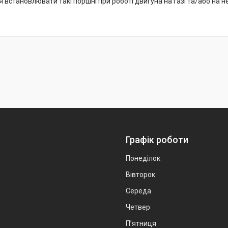
встановлювати такі поршні при роботі двигуна на газі та/або на не
Графік роботи
Понеділок
Вівторок
Середа
Четвер
Пʼятниця