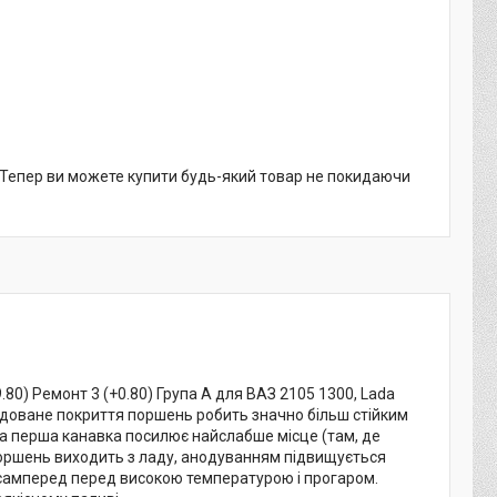
. Тепер ви можете купити будь-який товар не покидаючи
80) Ремонт 3 (+0.80) Група A для ВАЗ 2105 1300, Lada
нодоване покриття поршень робить значно більш стійким
на перша канавка посилює найслабше місце (там, де
 поршень виходить з ладу, анодуванням підвищується
насамперед перед високою температурою і прогаром.