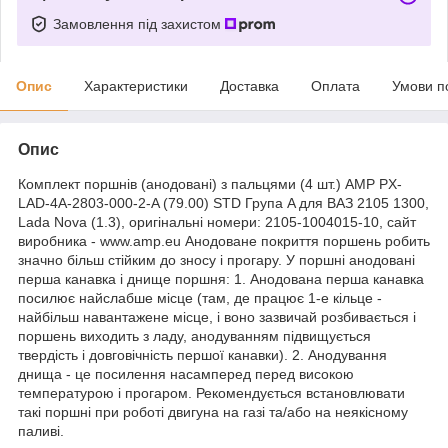
Замовлення під захистом
Опис
Характеристики
Доставка
Оплата
Умови п
Опис
Комплект поршнів (анодовані) з пальцями (4 шт.) AMP PX-
LAD-4A-2803-000-2-A (79.00) STD Група A для ВАЗ 2105 1300,
Lada Nova (1.3), оригінальні номери: 2105-1004015-10, сайт
виробника - www.amp.eu Анодоване покриття поршень робить
значно більш стійким до зносу і прогару. У поршні анодовані
перша канавка і днище поршня: 1. Анодована перша канавка
посилює найслабше місце (там, де працює 1-е кільце -
найбільш навантажене місце, і воно зазвичай розбивається і
поршень виходить з ладу, анодуванням підвищується
твердість і довговічність першої канавки). 2. Анодування
днища - це посилення насамперед перед високою
температурою і прогаром. Рекомендується встановлювати
такі поршні при роботі двигуна на газі та/або на неякісному
паливі.