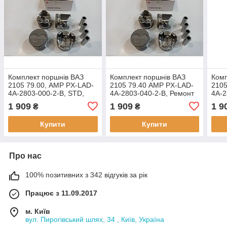
Комплект поршнів ВАЗ
Комплект поршнів ВАЗ
Комп
2105 79.00, AMP PX-LAD-
2105 79.40 AMP PX-LAD-
2105
4A-2803-000-2-B, STD,
4A-2803-040-2-B, Ремонт
4A-2
Група B
1 (+0.40), Група B
3 (+
1 909
1 909
1 9
₴
₴
Купити
Купити
Про нас
100% позитивних з 342 відгуків за рік
Працює з 11.09.2017
м. Київ
вул. Пирогівський шлях, 34 , Київ, Україна